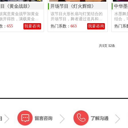
节目《黄金战鼓》
开场节目《灯火辉煌》
中华墨
鼓寓意黄金战甲加黄金
该节目火形长扇与灯笼结合的
水墨舞
旗开得胜，满载黄金...
开场节目，舞者通过道具和...
结合，可
数：
655
我要咨询
热门系数：
663
我要咨询
热门系
共
1
页
12
条