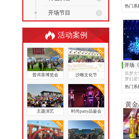
热门系
开场节目
活动案例
开场
筑梦大
普洱茶博览会
沙雕文化节
梦幻星
热门系
主题演艺
时尚patty品鉴会