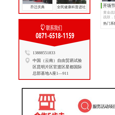
开场
乔迁庆典
全民健康科普进社
黄金战
区昆明分站
战鼓，
热门系
13888551833
中国（云南）自由贸易试验
区昆明片区官渡区星都国际
总部基地A座1—911