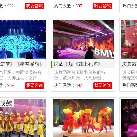
数：
922
我要咨询
热门系数：
607
我要咨询
热门系
《筑梦》《星空畅想》
民族开场《鼓上孔雀》
庆典鼓
气开场，舞蹈演员结合
该舞蹈融合佤族和傣族的特
该节目
空，人屏互动，女舞...
色，鼓声郑振，大气磅礴，
传统文化
又...
数：
939
我要咨询
热门系数：
897
我要咨询
热门系