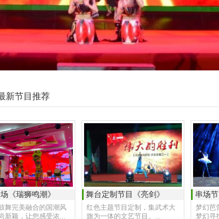
最新节目推荐
开场《瑞狮鸣潮》
舞台定制节目《亮剑》
串场节
鼓舞完美融合的国潮风
红色主题节目定制，集武术大
梦幻芭
尚新颖，让您感受浓...
旗为一体的文艺节目。...
梦幻寻找