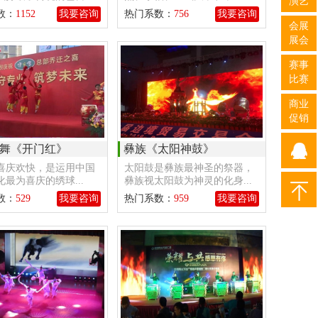
演艺
数：
1152
我要咨询
热门系数：
756
我要咨询
会展
展会
赛事
比赛
商业
促销
舞《开门红》
彝族《太阳神鼓》
喜庆欢快，是运用中国
太阳鼓是彝族最神圣的祭器，
最为喜庆的绣球...
彝族视太阳鼓为神灵的化身...
数：
529
我要咨询
热门系数：
959
我要咨询