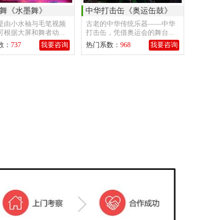
舞《水墨舞》
中华打击缶《奥运缶鼓》
是由小水袖与毛笔视频
古老的中华传统乐器——中华
根据大屏和舞者动...
打击缶，凭借奥运会的舞台...
数：
737
我要咨询
热门系数：
968
我要咨询