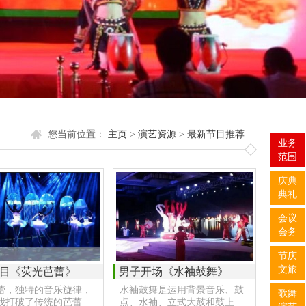
您当前位置：
主页
>
演艺资源
>
最新节目推荐
业务
范围
庆典
典礼
会议
会务
节庆
文旅
目《荧光芭蕾》
男子开场《水袖鼓舞》
蕾，独特的音乐旋律，
水袖鼓舞是运用背景音乐、鼓
歌舞
打破了传统的芭蕾...
点、水袖、立式大鼓和鼓上...