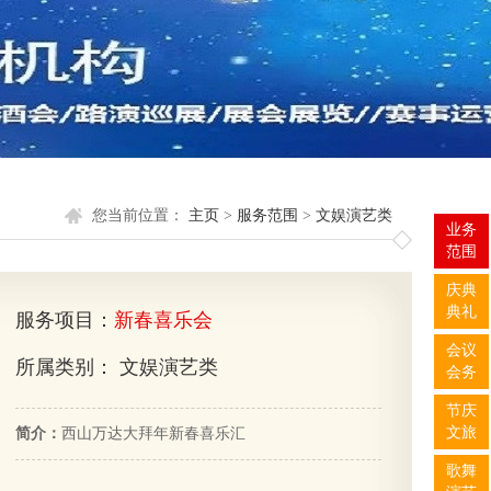
您当前位置：
主页
>
服务范围
>
文娱演艺类
业务
范围
庆典
典礼
服务项目：
新春喜乐会
会议
所属类别： 文娱演艺类
会务
节庆
文旅
简介：
西山万达大拜年新春喜乐汇
歌舞