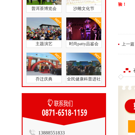
验！
普洱茶博览会
沙雕文化节
主题演艺
时尚patty品鉴会
上一篇
乔迁庆典
全民健康科普进社
区昆明分站
13888551833